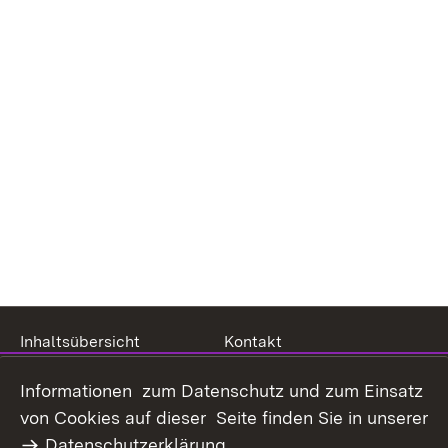
Inhaltsübersicht
Kontakt
Datenschutz
Erklärung zur
Informationen zum Datenschutz und zum Einsatz
Barrierefreiheit
von Cookies auf dieser Seite finden Sie in unserer
Benutzungshinweise
Impressum
Datenschutzerklärung