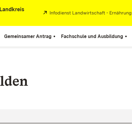
Landkreis
Extern:
Infodienst Landwirtschaft - Ernährun
Gemeinsamer Antrag
Fachschule und Ausbildung
lden