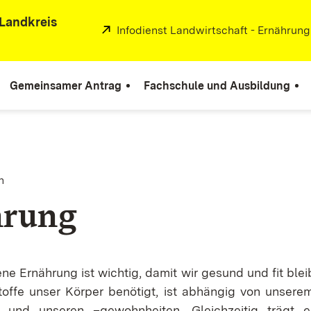
Landkreis
Extern:
Infodienst Landwirtschaft - Ernährun
Gemeinsamer Antrag
Fachschule und Ausbildung
n
hrung
e Ernährung ist wichtig, damit wir gesund und fit ble
toffe unser Körper benötigt, ist abhängig von unsere
und unseren –gewohnheiten. Gleichzeitig trägt e