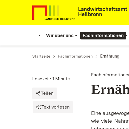
Zum Inhalt springen
Landwirtschaftsamt 
Heilbronn
Wir über uns
Fachinformationen
Startseite
Fachinformationen
Ernährung
Fachinformatione
Lesezeit: 1 Minute
Ernä
Teilen
Text vorlesen
Eine ausgewogen
wie viele Nährs
Lebensumstand 