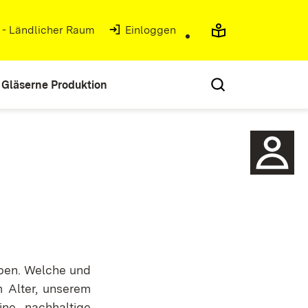
g - Ländlicher Raum
(Öffnet in neuem Fenster)
Einloggen
Gläserne Produktion
iben. Welche und
m Alter, unserem
ine nachhaltige