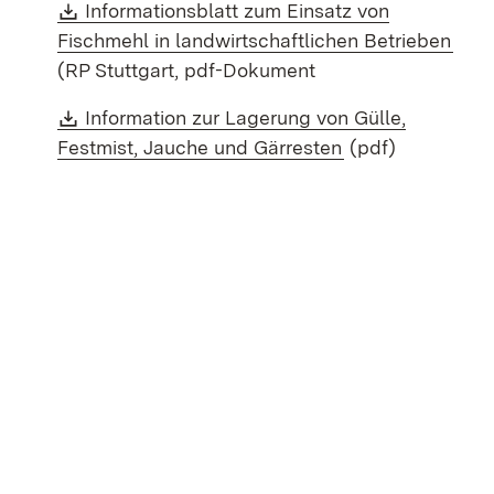
Download:
Informationsblatt zum Einsatz von
(Öff
Fischmehl in landwirtschaftlichen Betrieben
(RP Stuttgart, pdf-Dokument
Download:
Information zur Lagerung von Gülle,
(Öffnet in neuem
Festmist, Jauche und Gärresten
(pdf)