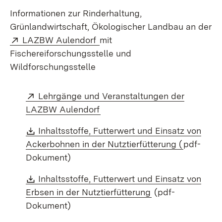
Informationen zur Rinderhaltung,
Grünlandwirtschaft, Ökologischer Landbau an der
Extern:
(Öffnet in neuem Fenster)
LAZBW Aulendorf
mit
Fischereiforschungsstelle und
Wildforschungsstelle
Extern:
Lehrgänge und Veranstaltungen der
(Öffnet in neuem Fenster)
LAZBW Aulendorf
Download:
Inhaltsstoffe, Futterwert und Einsatz von
(Öffnet i
Ackerbohnen in der Nutztierfütterung (
pdf-
Dokument)
Download:
Inhaltsstoffe, Futterwert und Einsatz von
(Öffnet in neuem 
Erbsen in der Nutztierfütterung
(pdf-
Dokument)