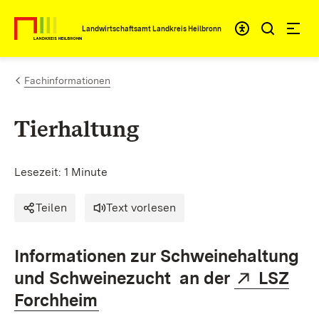
Zum Inhalt springen
Landwirtschaftsamt Landkreis Heilbronn
Fachinformationen
Tierhaltung
Lesezeit: 1 Minute
Teilen
Text vorlesen
Informationen zur Schweinehaltung
Extern:
und Schweinezucht an der
LSZ
(Öffnet in neuem Fenster)
Forchheim